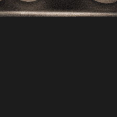
Kunde
Services
DAVA
Logo design
Identitetsdesign