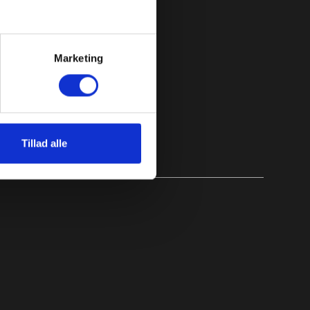
 blevet mindre steril og mere vedkommende.
Marketing
Tillad alle