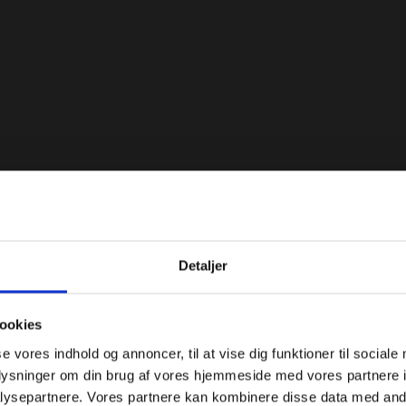
Varmt og vedk
Hver dag bejler brand
prisen, kan et distink
forbrugerens gunst. H
Det oprindelige logo 
Detaljer
at bibeholde et grønt
og relativt åbenlys re
ookies
at benytte de varme
se vores indhold og annoncer, til at vise dig funktioner til sociale
forene disse i silhouet
oplysninger om din brug af vores hjemmeside med vores partnere i
ysepartnere. Vores partnere kan kombinere disse data med andr