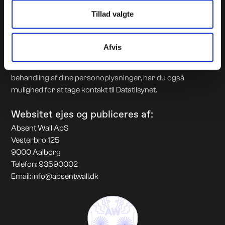
Du kan desuden til enhver tid gøre indsigelse mod, at
Tillad valgte
oplysninger anvendes. Du kan også tilbagekalde dit
samtykke til, at der bliver behandlet oplysninger om dig.
Hvis de oplysninger, der behandles om dig, er forkerte har
Afvis
du ret til at de bliver rettet eller slettet. Henvendelse herom
kan ske til: [ xxxxx@xxxxxx.dk ]. Hvis du vil klage over vores
behandling af dine personoplysninger, har du også
mulighed for at tage kontakt til Datatilsynet.
Websitet ejes og publiceres af:
Absent Wall ApS
Vesterbro 125
9000 Aalborg
Telefon: 93590002
Email: info@absentwall.dk