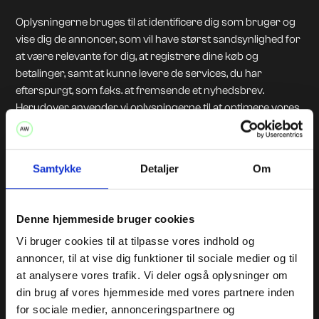
Oplysningerne bruges til at identificere dig som bruger og
vise dig de annoncer, som vil have størst sandsynlighed for
at være relevante for dig, at registrere dine køb og
betalinger, samt at kunne levere de services, du har
efterspurgt, som f.eks. at fremsende et nyhedsbrev.
Herudover anvender vi oplysningerne til at optimere vores
services og indhold.
Periode for opbevaring
Samtykke
Detaljer
Om
Oplysningerne opbevares i det tidsrum, der er tilladt i
henhold til lovgivningen, og vi sletter dem, når de ikke
Denne hjemmeside bruger cookies
længere er nødvendige. Perioden afhænger af karakteren
af oplysningen og baggrunden for opbevaring. Det er
Vi bruger cookies til at tilpasse vores indhold og
derfor ikke muligt at angive en generel tidsramme for,
annoncer, til at vise dig funktioner til sociale medier og til
hvornår informationer slettes.
at analysere vores trafik. Vi deler også oplysninger om
din brug af vores hjemmeside med vores partnere inden
Videregivelse af oplysninger
for sociale medier, annonceringspartnere og