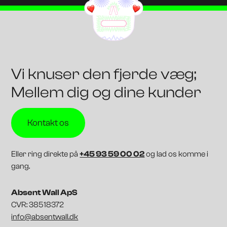
Vi knuser den fjerde væg;
Mellem dig og dine kunder
Kontakt os
Eller ring direkte på
+45 93 59 00 02
og lad os komme i
gang.
Absent Wall ApS
CVR: 38518372
info@absentwall.dk