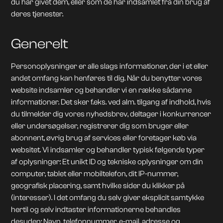
du har givet dem, eller som de har indsamlet fra din brug af
deres tjenester.
Generelt
Personoplysninger er alle slags informationer, der i et eller
andet omfang kan henføres til dig. Når du benytter vores
website indsamler og behandler vi en række sådanne
informationer. Det sker f.eks. ved alm. tilgang af indhold, hvis
du tilmelder dig vores nyhedsbrev, deltager i konkurrencer
eller undersøgelser, registrerer dig som bruger eller
abonnent, øvrig brug af services eller foretager køb via
websitet. Vi indsamler og behandler typisk følgende typer
af oplysninger: Et unikt ID og tekniske oplysninger om din
computer, tablet eller mobiltelefon, dit IP-nummer,
geografisk placering, samt hvilke sider du klikker på
(interesser). I det omfang du selv giver eksplicit samtykke
hertil og selv indtaster informationerne behandles
desuden: Navn, telefonnummer, e-mail, adresse og