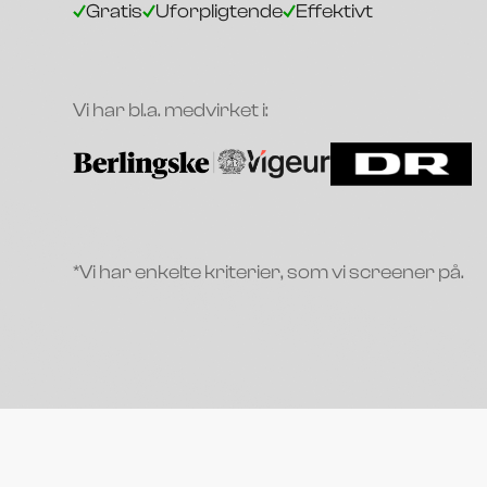
Gratis
Uforpligtende
Effektivt
Vi har bl.a. medvirket i:
*Vi har enkelte kriterier, som vi screener på.