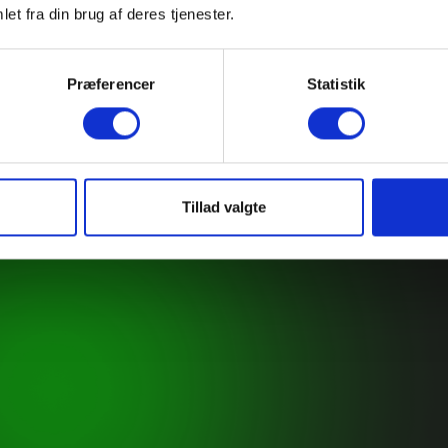
et fra din brug af deres tjenester.
Præferencer
Statistik
Få profess
videoprod
Tillad valgte
Hos Absent Wall hjæl
deres mål og visioner
man bliver (næsten) i
fødderne solidt plante
du ikke tør at drømme 
stikke snuden frem, g