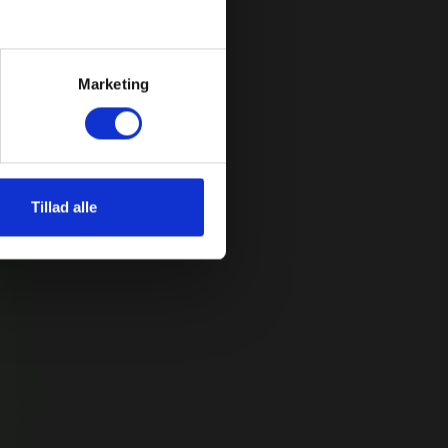
Marketing
ionel hjælp til
uktion i Nordjylland
Tillad alle
per vi hver dag vores kunder med at nå
, når det kommer til videoproduktion – og
kke mere nordjysk end os. Fordi du har
t i den nordjyske muld, betyder det ikke, at
stort. Og hvis du er lidt for nordjysk til at
ør vi det på dine vegne.