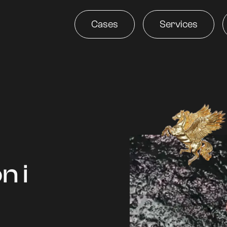
Cases
Services
n i