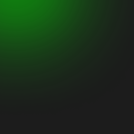
Mangler du et dygtigt 
Nordjylland? Vi holder 
kunder er – også i Nor
Kontakt os