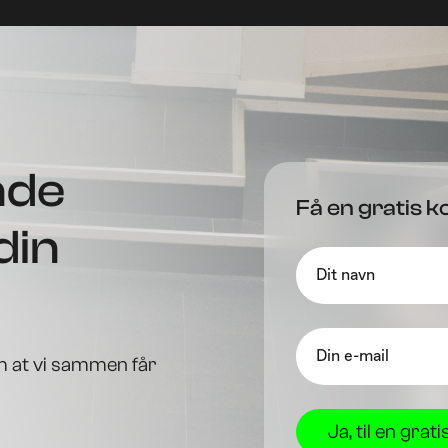
nde
Få en gratis k
din
m at vi sammen får