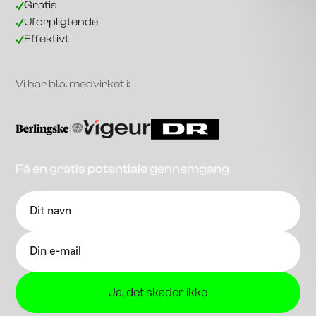
Gratis
Uforpligtende
Effektivt
Vi har bl.a. medvirket i:
Få en gratis potentiale gennemgang