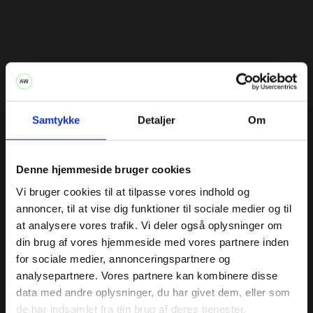
Samtykke
Detaljer
Om
Traditionelle eller utraditionelle
typer?
Denne hjemmeside bruger cookies
Vi bruger cookies til at tilpasse vores indhold og
Forskellige muligheder giver forskellige resultater. Hos
annoncer, til at vise dig funktioner til sociale medier og til
Absent Wall arbejder vi med forskellige typer af julefotos.
at analysere vores trafik. Vi deler også oplysninger om
Udover de helt traditionelle og de lidt mere skæve varianter
din brug af vores hjemmeside med vores partnere inden
kan vi også tage billeder af dig alene eller sammen med din
for sociale medier, annonceringspartnere og
partner, dit kæledyr, dine søskende eller hele din familie –
analysepartnere. Vores partnere kan kombinere disse
der er lige så mange muligheder for at lave et godt billede,
data med andre oplysninger, du har givet dem, eller som
som der er opskrifter på risalamande. Når vi er færdige
de har indsamlet fra din brug af deres tjenester.