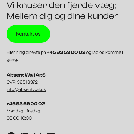
Vi knuser den fjerde væg;
Mellem dig og dine kunder
Kontakt os
Eller ring direkte på
+45 93 59 00 02
og lad os komme i
gang.
Absent Wall ApS
CVR: 38518372
info@absentwall.dk
+45 93 59 00 02
Mandag - fredag
08:00-16:00