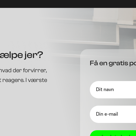
jælpe jer?
Få en gratis 
hvad der forvirrer,
 reagere. I værste