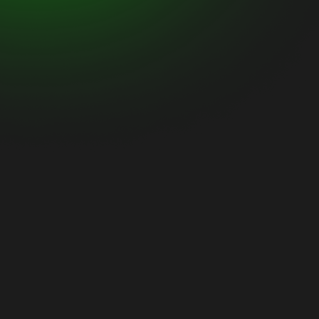
Skab appetit
Ejer du en restaurant 
Masterchef og andr
baggrund er for at elsk
præsenterer råvarer o
en stor effekt – du ke
har sat dine øjne på, n