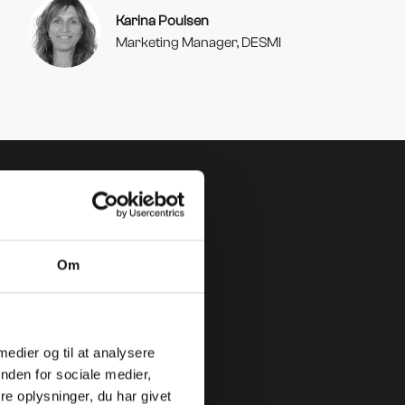
Karina Poulsen
Marketing Manager, DESMI
Om
ng af mad er en kunstart
 medier og til at analysere
nden for sociale medier,
r naturligvis også ses som kunst, hvor en
e oplysninger, du har givet