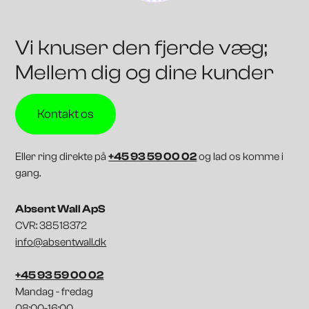
Vi knuser den fjerde væg;
Mellem dig og dine kunder
Kontakt os
Eller ring direkte på
+45 93 59 00 02
og lad os komme i
gang.
Absent Wall ApS
CVR: 38518372
info@absentwall.dk
+45 93 59 00 02
Mandag - fredag
08:00-16:00