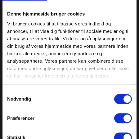
Denne hjemmeside bruger cookies
"Vi har ikke tid til at lave
Vi bruger cookies til at tilpasse vores indhold og
indhold"
annoncer, til at vise dig funktioner til sociale medier og til
at analysere vores trafik. Vi deler også oplysninger om
din brug af vores hjemmeside med vores partnere inden
Den er ikke ny.
for sociale medier, annonceringspartnere og
Og vi forstår det. Drift fylder. Kunder fylder. Der
analysepartnere. Vores partnere kan kombinere disse
er altid noget der er mere akut end at skrive et
data med andre oplysninger, du har givet dem, eller som
de har indsamlet fra din brug af deres tjenester.
LinkedIn-opslag eller planlægge en
videoproduktion.
Men det er præcis den logik der holder jer
Samtykkevalg
Nødvendig
usynlige.
Kommunikation er ikke noget man finder tid til
når alt andet er på plads. Det er det der gør, at alt
Præferencer
andet bliver lettere. Fordi kunderne kommer
mere oplyste, mere varme og mere parate til at
Statistik
sige ja.