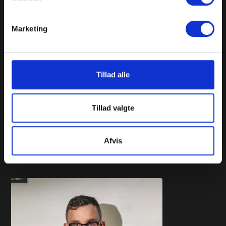
Marketing
Tillad alle
Jeppe Rahbek
Jeppe er Absent Wall's grand young man og stifter.
Tillad valgte
Udover det, er Jeppe kontorets bedste bud på en Magnus
Cort. Minus overskæg.
Afvis