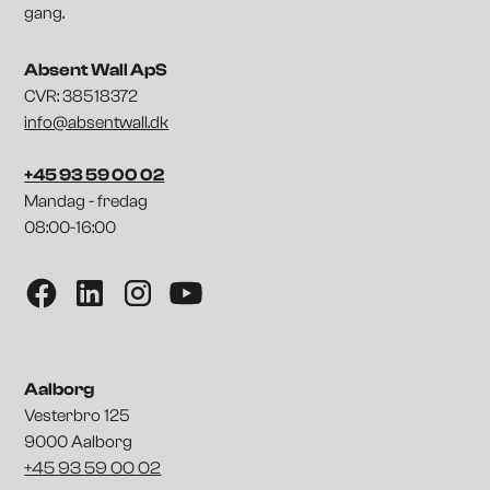
gang.
Absent Wall ApS
CVR: 38518372
info@absentwall.dk
+45 93 59 00 02
Mandag - fredag
08:00-16:00
Aalborg
Vesterbro 125
9000 Aalborg
+45 93 59 00 02