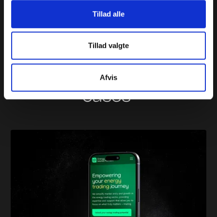
Tillad alle
Tillad valgte
Et udpluk af
branding & identitet
Afvis
cases