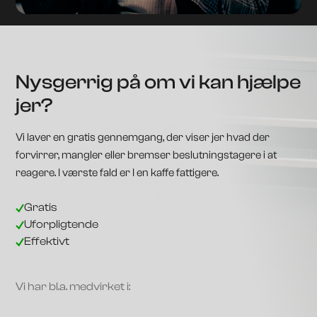
Nysgerrig på om vi kan hjælpe
jer?
Vi laver en gratis gennemgang, der viser jer hvad der
forvirrer, mangler eller bremser beslutningstagere i at
reagere. I værste fald er I en kaffe fattigere.
Gratis
Uforpligtende
Effektivt
Vi har bl.a. medvirket i: