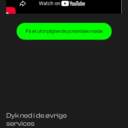
Få et uforpligtende potentiale møde
Dyk ned i de øvrige
services