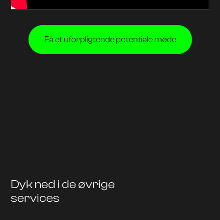
Få et uforpligtende potentiale møde
Dyk ned i de øvrige
services