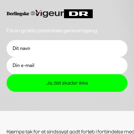
Få en gratis potentiale gennemgang
Kæmpe tak for et sindssygt godt forløb i forbindelse me