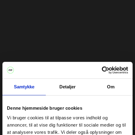
anvendelse i praksis, mens en mere narrativ tilgang kan
fremhæve, hvordan produktet løser specifikke problemer
for kunderne.
For teknisk komplekse produkter kan animationsbaserede
film være en effektiv måde at forklare mekanismer og
detaljer.
Hver produktfilm skræddersyes for at sikre, at den passer
til produktet og formidler dets værdi på den mest
overbevisende måde.
Samtykke
Detaljer
Om
Kontakt os
Denne hjemmeside bruger cookies
Vi bruger cookies til at tilpasse vores indhold og
annoncer, til at vise dig funktioner til sociale medier og til
at analysere vores trafik. Vi deler også oplysninger om