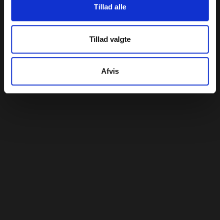
Vi udvikler et storyboard og et kreativt koncept, der sikrer
Tillad alle
en klar og engagerende præsentation af produktet.
Som oftest kræver konceptet en omgang hos målgruppen
Tillad valgte
eller med jeres produktspecialister, for at sikre at vi
iltalesætter de vigtigste punkter omkring produktets
værdiskabelse.
Afvis
En versionering af videoen kan også komme på tale, da
forskellige dele af målgruppen muligvis finder værdien af
servicen eller ydelsen anderledes.
Kontakt os